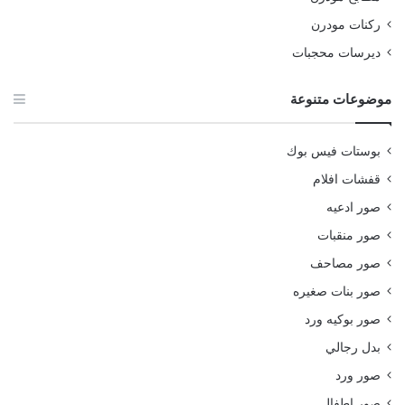
ركنات مودرن
ديرسات محجبات
موضوعات متنوعة
بوستات فيس بوك
قفشات افلام
صور ادعيه
صور منقبات
صور مصاحف
صور بنات صغيره
صور بوكيه ورد
بدل رجالي
صور ورد
صور اطفال