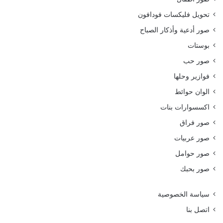
تحويل فليكسات فودافون
صور أدعية وأذكار الصباح
بوستات
صور حب
فوازير وحلها
الوان حوائط
اكسسوارات بنات
صور فراق
صور عربيات
صور حوامل
صور بحبك
سياسة الخصوصية
اتصل بنا