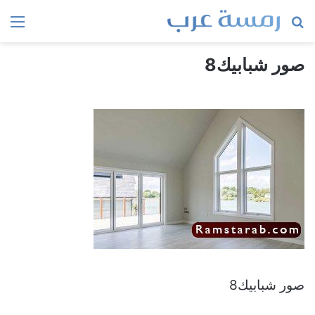
بحث
الق
عن
صور شبابيك8
صور شبابيك8