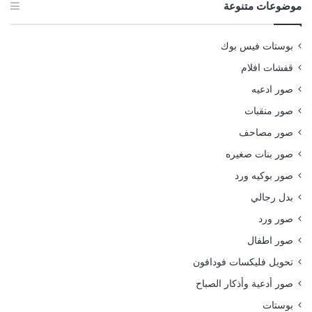
موضوعات متنوعة
بوستات فيس بوك
قفشات افلام
صور ادعيه
صور منقبات
صور مصاحف
صور بنات صغيره
صور بوكيه ورد
بدل رجالي
صور ورد
صور اطفال
تحويل فليكسات فودافون
صور أدعية وأذكار الصباح
بوستات