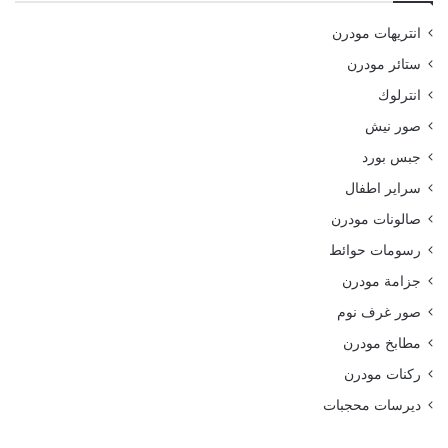
انتريهات مودرن
ستائر مودرن
انترلوك
صور نيش
جبس بورد
سراير اطفال
صالونات مودرن
رسومات حوائط
جزامة مودرن
صور غرف نوم
مطابخ مودرن
ركنات مودرن
ديرسات محجبات