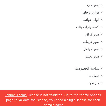
صور حب
فوازير وحلها
الوان حوائط
اكسسوارات بنات
صور فراق
صور عربيات
صور حوامل
صور بحبك
سياسة الخصوصية
اتصل بنا
من نحن
Jannah Theme
License is not validated, Go to the theme options
page to validate the license, You need a single license for each
جميع الحقوق محفوظة موقع رمسة عرب 2023
domain name.