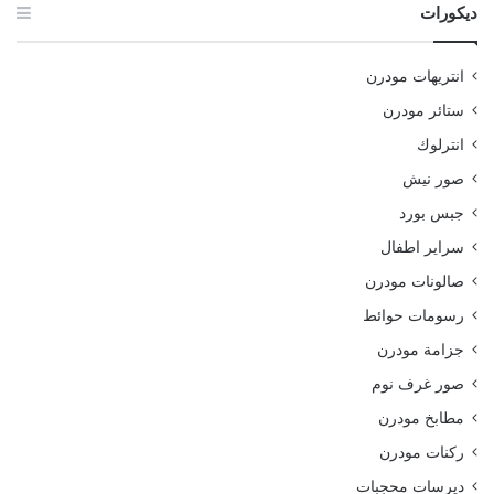
ديكورات
انتريهات مودرن
ستائر مودرن
انترلوك
صور نيش
جبس بورد
سراير اطفال
صالونات مودرن
رسومات حوائط
جزامة مودرن
صور غرف نوم
مطابخ مودرن
ركنات مودرن
ديرسات محجبات