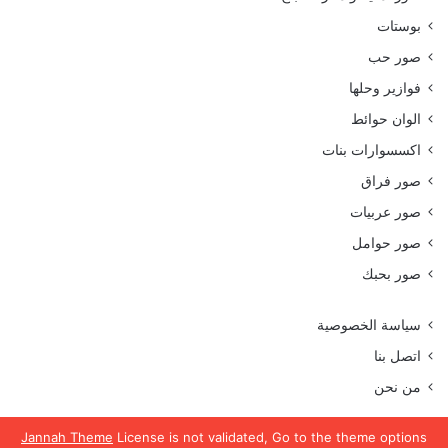
بوستات
صور حب
فوازير وحلها
الوان حوائط
اكسسوارات بنات
صور فراق
صور عربيات
صور حوامل
صور بحبك
سياسة الخصوصية
اتصل بنا
من نحن
Jannah Theme
License is not validated, Go to the theme options