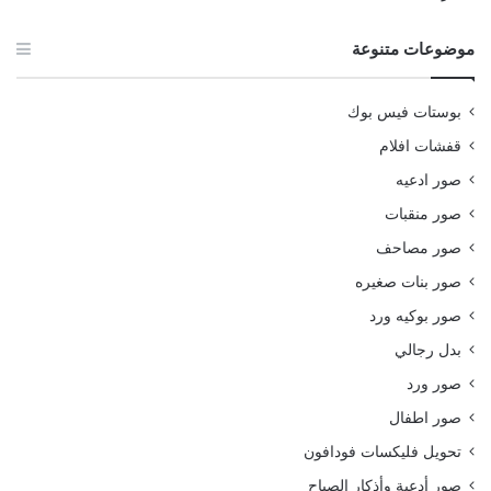
موضوعات متنوعة
بوستات فيس بوك
قفشات افلام
صور ادعيه
صور منقبات
صور مصاحف
صور بنات صغيره
صور بوكيه ورد
بدل رجالي
صور ورد
صور اطفال
تحويل فليكسات فودافون
صور أدعية وأذكار الصباح