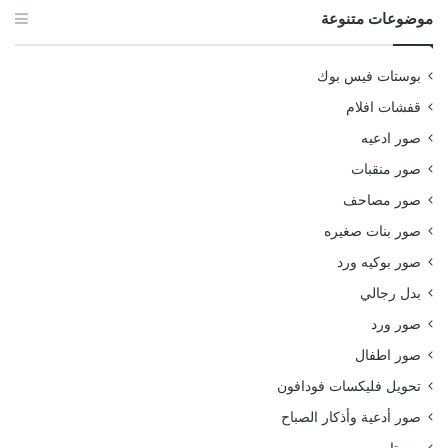
موضوعات متنوعة
بوستات فيس بوك
قفشات افلام
صور ادعيه
صور منقبات
صور مصاحف
صور بنات صغيره
صور بوكيه ورد
بدل رجالي
صور ورد
صور اطفال
تحويل فليكسات فودافون
صور أدعية وأذكار الصباح