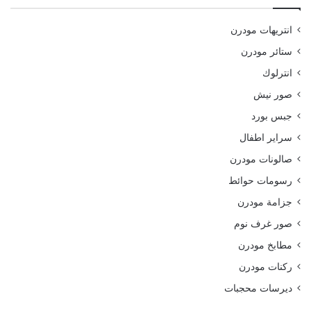
انتريهات مودرن
ستائر مودرن
انترلوك
صور نيش
جبس بورد
سراير اطفال
صالونات مودرن
رسومات حوائط
جزامة مودرن
صور غرف نوم
مطابخ مودرن
ركنات مودرن
ديرسات محجبات