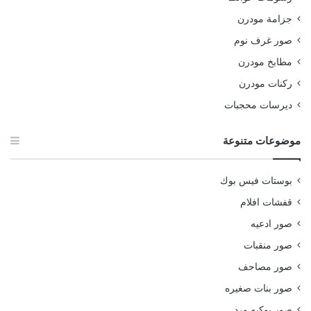
جزامة مودرن
صور غرف نوم
مطابخ مودرن
ركنات مودرن
ديرسات محجبات
موضوعات متنوعة
بوستات فيس بوك
قفشات افلام
صور ادعيه
صور منقبات
صور مصاحف
صور بنات صغيره
صور بوكيه ورد