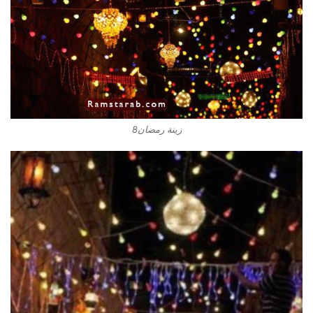
زينة رمضان8