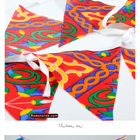
زينة رمضان13