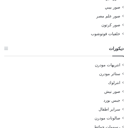
صور بيبي
صور علم مصر
صور كرتون
خلفيات فوتوشوب
ديكورات
انتريهات مودرن
ستائر مودرن
انترلوك
صور نيش
جبس بورد
سراير اطفال
صالونات مودرن
رسومات حوائط