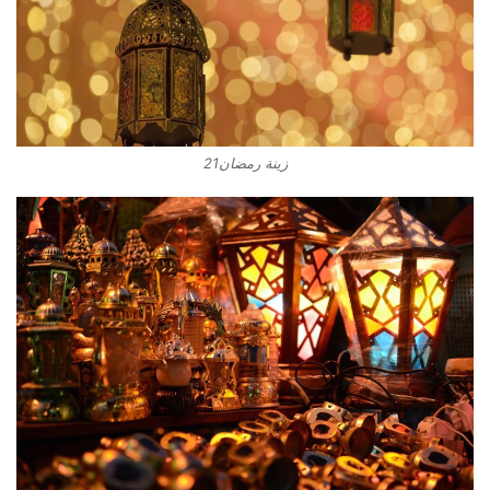
زينة رمضان21