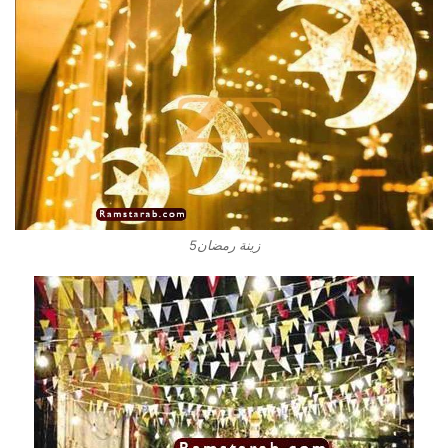
زينة رمضان5