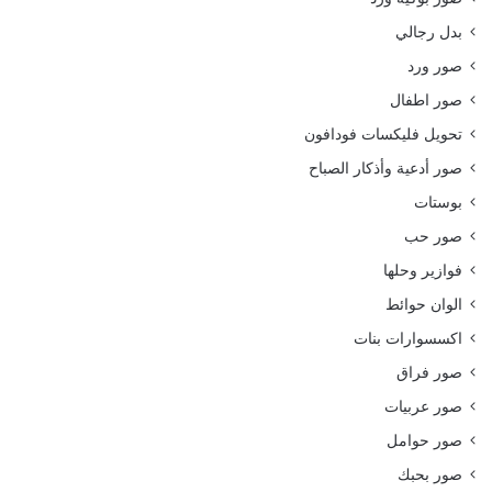
بدل رجالي
صور ورد
صور اطفال
تحويل فليكسات فودافون
صور أدعية وأذكار الصباح
بوستات
صور حب
فوازير وحلها
الوان حوائط
اكسسوارات بنات
صور فراق
صور عربيات
صور حوامل
صور بحبك