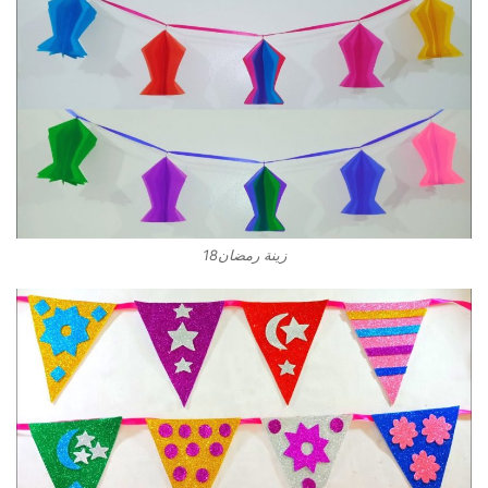
زينة رمضان18