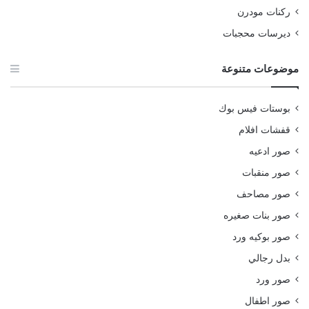
ركنات مودرن
ديرسات محجبات
موضوعات متنوعة
بوستات فيس بوك
قفشات افلام
صور ادعيه
صور منقبات
صور مصاحف
صور بنات صغيره
صور بوكيه ورد
بدل رجالي
صور ورد
صور اطفال