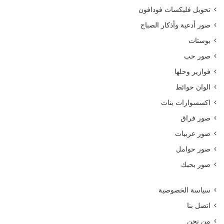
تحويل فليكسات فودافون
صور أدعية وأذكار الصباح
بوستات
صور حب
فوازير وحلها
الوان حوائط
اكسسوارات بنات
صور فراق
صور عربيات
صور حوامل
صور بحبك
سياسة الخصوصية
اتصل بنا
من نحن