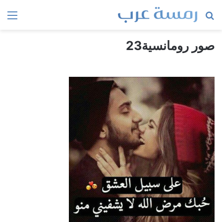
بحث
الق
عن
صور رومانسية23