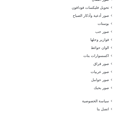
تحويل فليكسات فودافون
صور أدعية وأذكار الصباح
بوستات
صور حب
فوازير وحلها
الوان حوائط
اكسسوارات بنات
صور فراق
صور عربيات
صور حوامل
صور بحبك
سياسة الخصوصية
اتصل بنا