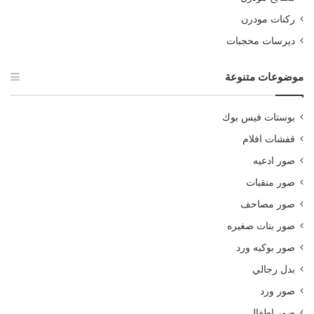
ركنات مودرن
ديرسات محجبات
موضوعات متنوعة
بوستات فيس بوك
قفشات افلام
صور ادعيه
صور منقبات
صور مصاحف
صور بنات صغيره
صور بوكيه ورد
بدل رجالي
صور ورد
صور اطفال