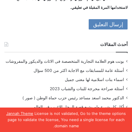
لاستخدامها المرة المقبلة في تعليقي.
أحدث المقالات
بونت هوم العلامة التجارية المتخصصة فى الاثاث والديكور والمفروشات
أسئلة عامة للمسابقات مع الاجابة اكثر من 500 سؤال
اسماء بنات اسلامية لها معنى جميل
أسئلة صراحة محرجة للبنات والشباب 2023
الدكتور محمد اسعد مساعد رئيس حزب حماة الوطن ( صور )
أكل كل شىء ولم يشبع قصة الرجل الاغرب فى العالم
Jannah Theme
License is not validated, Go to the theme options
صور متحركة اجمل خلفيات صور متحركة
page to validate the license, You need a single license for each
صور رسومات بسيطه عاليه الجودة
domain name.
يسبوك
تويتر
واتساب
تيلقرام