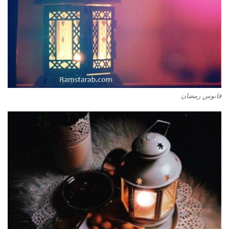
فانوس رمضان