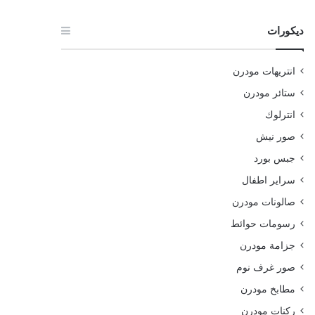
ديكورات
انتريهات مودرن
ستائر مودرن
انترلوك
صور نيش
جبس بورد
سراير اطفال
صالونات مودرن
رسومات حوائط
جزامة مودرن
صور غرف نوم
مطابخ مودرن
ركنات مودرن