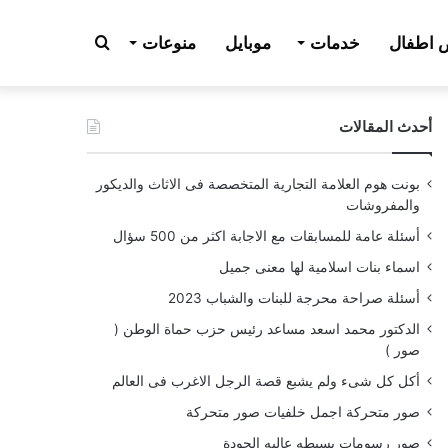
بحث
اطفال
خدمات
موبايل
منوعات
أحدث المقالات
عن
بونت هوم العلامة التجارية المتخصصة فى الاثاث والديكور
والمفروشات
أسئلة عامة للمسابقات مع الاجابة اكثر من 500 سؤال
اسماء بنات اسلامية لها معنى جميل
أسئلة صراحة محرجة للبنات والشباب 2023
الدكتور محمد اسعد مساعد رئيس حزب حماة الوطن (
صور )
أكل كل شىء ولم يشبع قصة الرجل الاغرب فى العالم
صور متحركة اجمل خلفيات صور متحركة
صور رسومات بسيطه عاليه الجودة