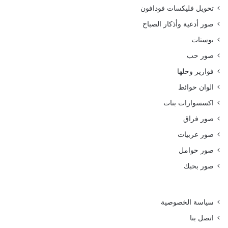
تحويل فليكسات فودافون
صور أدعية وأذكار الصباح
بوستات
صور حب
فوازير وحلها
الوان حوائط
اكسسوارات بنات
صور فراق
صور عربيات
صور حوامل
صور بحبك
سياسة الخصوصية
اتصل بنا