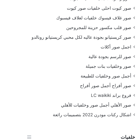
صور كيوت احلى خلفيات صور كيوت
صور غلاف فيسوك خلفيات لغلاف فيسبوك
صور قلب مكسور حزينة للمجروحين
صور كريستيانو بجودة عاليه لكل محبي كريستيانو رونالدو
اجمل صور أكلات
صور للرسم بجودة عالية
صور وخلفيات بنات جميلة
أجمل صور وخلفيات للطبيعة
صور أفراح أجمل صور أفراح
فروع براند LC waikiki
صور الأهلي أجمل صور وخلفيات للأهلي
اشكال ركنات مودرن 2022 بتصميمات رائعة
خلفيات