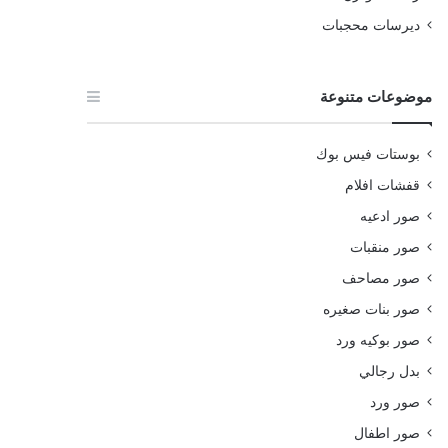
ديرسات محجبات
موضوعات متنوعة
بوستات فيس بوك
قفشات افلام
صور ادعيه
صور منقبات
صور مصاحف
صور بنات صغيره
صور بوكيه ورد
بدل رجالي
صور ورد
صور اطفال