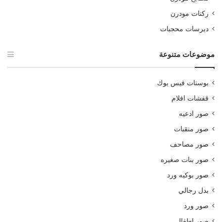
ركنات مودرن
ديرسات محجبات
موضوعات متنوعة
بوستات فيس بوك
قفشات افلام
صور ادعيه
صور منقبات
صور مصاحف
صور بنات صغيره
صور بوكيه ورد
بدل رجالي
صور ورد
صور اطفال