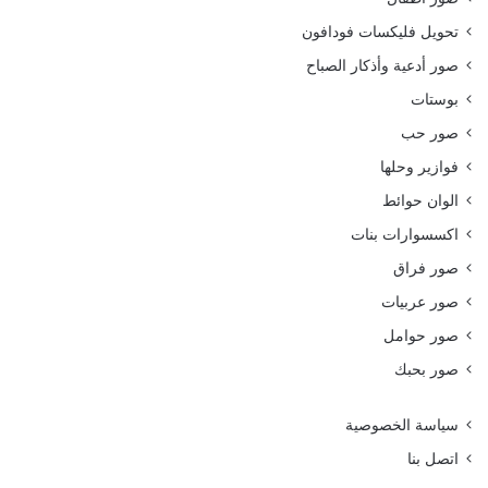
تحويل فليكسات فودافون
صور أدعية وأذكار الصباح
بوستات
صور حب
فوازير وحلها
الوان حوائط
اكسسوارات بنات
صور فراق
صور عربيات
صور حوامل
صور بحبك
سياسة الخصوصية
اتصل بنا