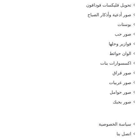
تحويل فليكسات فودافون
صور أدعية وأذكار الصباح
بوستات
صور حب
فوازير وحلها
الوان حوائط
اكسسوارات بنات
صور فراق
صور عربيات
صور حوامل
صور بحبك
سياسة الخصوصية
اتصل بنا