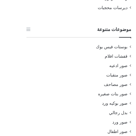
ديرسات محجبات
موضوعات متنوعة
بوستات فيس بوك
قفشات افلام
صور ادعيه
صور منقبات
صور مصاحف
صور بنات صغيره
صور بوكيه ورد
بدل رجالي
صور ورد
صور اطفال