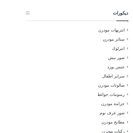
ديكورات
انتريهات مودرن
ستائر مودرن
انترلوك
صور نيش
جبس بورد
سراير اطفال
صالونات مودرن
رسومات حوائط
جزامة مودرن
صور غرف نوم
مطابخ مودرن
ركنات مودرن