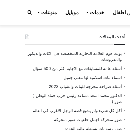
بحث
اطفال
خدمات
موبايل
منوعات
أحدث المقالات
عن
بونت هوم العلامة التجارية المتخصصة فى الاثاث والديكور
والمفروشات
أسئلة عامة للمسابقات مع الاجابة اكثر من 500 سؤال
اسماء بنات اسلامية لها معنى جميل
أسئلة صراحة محرجة للبنات والشباب 2023
الدكتور محمد اسعد مساعد رئيس حزب حماة الوطن (
صور )
أكل كل شىء ولم يشبع قصة الرجل الاغرب فى العالم
صور متحركة اجمل خلفيات صور متحركة
صور رسومات بسيطه عاليه الجودة