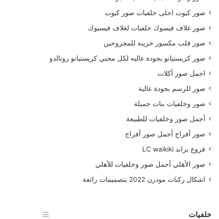
صور كيوت احلى خلفيات صور كيوت
صور غلاف فيسوك خلفيات لغلاف فيسبوك
صور قلب مكسور حزينة للمجروحين
صور كريستيانو بجودة عاليه لكل محبي كريستيانو رونالدو
اجمل صور أكلات
صور للرسم بجودة عالية
صور وخلفيات بنات جميلة
أجمل صور وخلفيات للطبيعة
صور أفراح أجمل صور أفراح
فروع براند LC waikiki
صور الأهلي أجمل صور وخلفيات للأهلي
اشكال ركنات مودرن 2022 بتصميمات رائعة
خلفيات