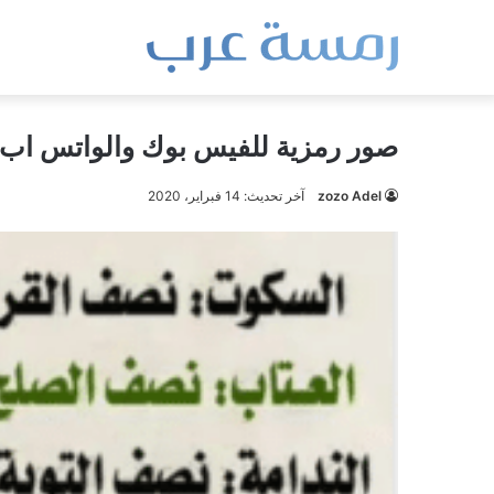
صور رمزية للفيس بوك والواتس اب 
zozo Adel
آخر تحديث: 14 فبراير، 2020