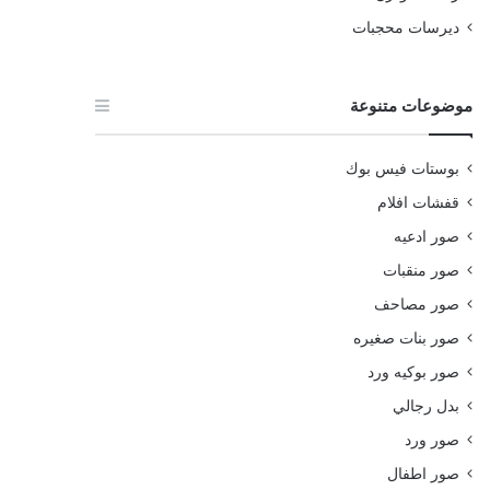
ديرسات محجبات
موضوعات متنوعة
بوستات فيس بوك
قفشات افلام
صور ادعيه
صور منقبات
صور مصاحف
صور بنات صغيره
صور بوكيه ورد
بدل رجالي
صور ورد
صور اطفال