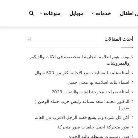
بحث
اطفال
خدمات
موبايل
منوعات
أحدث المقالات
عن
بونت هوم العلامة التجارية المتخصصة فى الاثاث والديكور
والمفروشات
أسئلة عامة للمسابقات مع الاجابة اكثر من 500 سؤال
اسماء بنات اسلامية لها معنى جميل
أسئلة صراحة محرجة للبنات والشباب 2023
الدكتور محمد اسعد مساعد رئيس حزب حماة الوطن (
صور )
أكل كل شىء ولم يشبع قصة الرجل الاغرب فى العالم
صور متحركة اجمل خلفيات صور متحركة
صور رسومات بسيطه عاليه الجودة