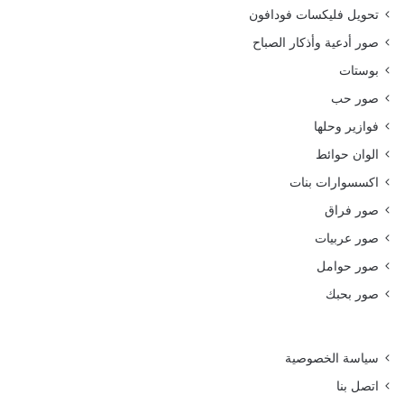
تحويل فليكسات فودافون
صور أدعية وأذكار الصباح
بوستات
صور حب
فوازير وحلها
الوان حوائط
اكسسوارات بنات
صور فراق
صور عربيات
صور حوامل
صور بحبك
سياسة الخصوصية
اتصل بنا