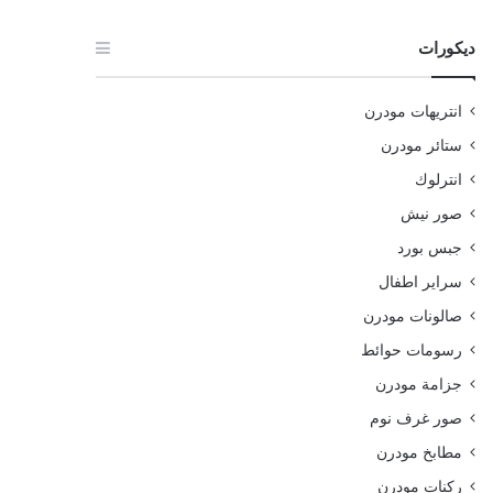
ديكورات
انتريهات مودرن
ستائر مودرن
انترلوك
صور نيش
جبس بورد
سراير اطفال
صالونات مودرن
رسومات حوائط
جزامة مودرن
صور غرف نوم
مطابخ مودرن
ركنات مودرن