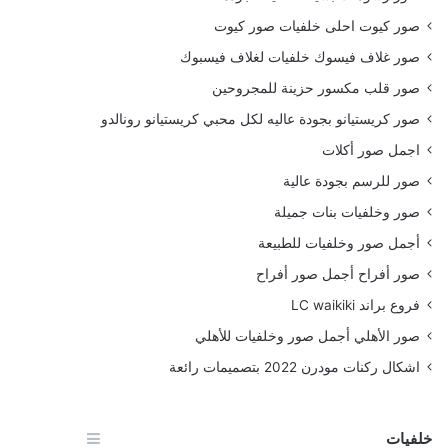
صور كيوت احلى خلفيات صور كيوت
صور غلاف فيسوك خلفيات لغلاف فيسبوك
صور قلب مكسور حزينة للمجروحين
صور كريستيانو بجودة عاليه لكل محبي كريستيانو رونالدو
اجمل صور أكلات
صور للرسم بجودة عالية
صور وخلفيات بنات جميلة
أجمل صور وخلفيات للطبيعة
صور أفراح أجمل صور أفراح
فروع براند LC waikiki
صور الأهلي أجمل صور وخلفيات للأهلي
اشكال ركنات مودرن 2022 بتصميمات رائعة
خلفيات