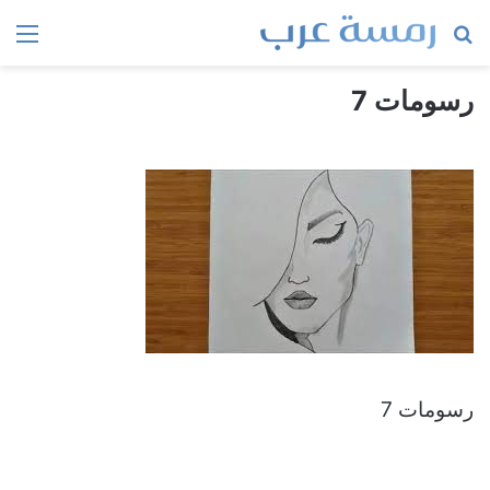
بحث
الق
عن
رسومات 7
رسومات 7