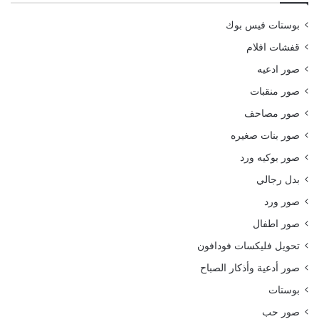
بوستات فيس بوك
قفشات افلام
صور ادعيه
صور منقبات
صور مصاحف
صور بنات صغيره
صور بوكيه ورد
بدل رجالي
صور ورد
صور اطفال
تحويل فليكسات فودافون
صور أدعية وأذكار الصباح
بوستات
صور حب