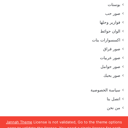
بوستات
صور حب
فوازير وحلها
الوان حوائط
اكسسوارات بنات
صور فراق
صور عربيات
صور حوامل
صور بحبك
سياسة الخصوصية
اتصل بنا
من نحن
Jannah Theme
License is not validated, Go to the theme options