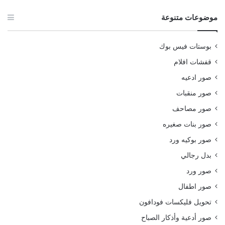
موضوعات متنوعة
بوستات فيس بوك
قفشات افلام
صور ادعيه
صور منقبات
صور مصاحف
صور بنات صغيره
صور بوكيه ورد
بدل رجالي
صور ورد
صور اطفال
تحويل فليكسات فودافون
صور أدعية وأذكار الصباح