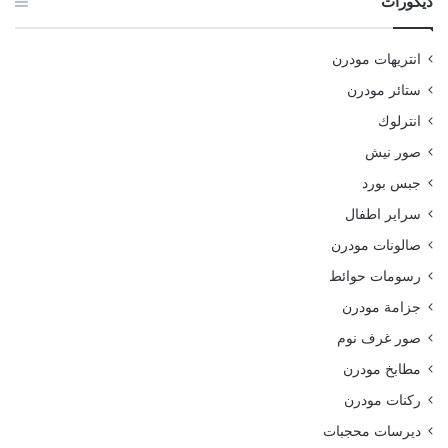
ديكورات
انتريهات مودرن
ستائر مودرن
انترلوك
صور نيش
جبس بورد
سراير اطفال
صالونات مودرن
رسومات حوائط
جزامة مودرن
صور غرف نوم
مطابخ مودرن
ركنات مودرن
ديرسات محجبات