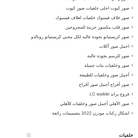
صور كيوت احلى خلفيات صور كيوت
صور غلاف فيسوك خلفيات لغلاف فيسبوك
صور قلب مكسور حزينة للمجروحين
صور كريستيانو بجودة عاليه لكل محبي كريستيانو رونالدو
اجمل صور أكلات
صور للرسم بجودة عالية
صور وخلفيات بنات جميلة
أجمل صور وخلفيات للطبيعة
صور أفراح أجمل صور أفراح
فروع براند LC waikiki
صور الأهلي أجمل صور وخلفيات للأهلي
اشكال ركنات مودرن 2022 بتصميمات رائعة
خلفيات