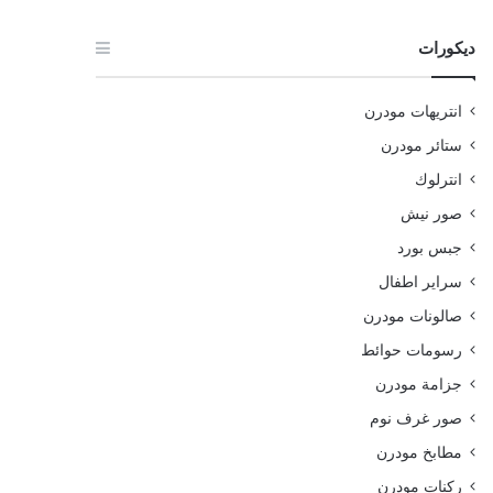
ديكورات
انتريهات مودرن
ستائر مودرن
انترلوك
صور نيش
جبس بورد
سراير اطفال
صالونات مودرن
رسومات حوائط
جزامة مودرن
صور غرف نوم
مطابخ مودرن
ركنات مودرن