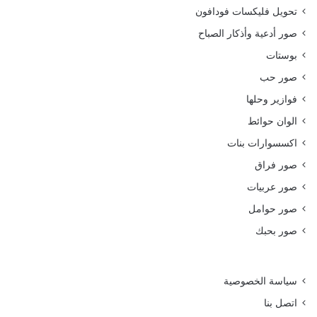
تحويل فليكسات فودافون
صور أدعية وأذكار الصباح
بوستات
صور حب
فوازير وحلها
الوان حوائط
اكسسوارات بنات
صور فراق
صور عربيات
صور حوامل
صور بحبك
سياسة الخصوصية
اتصل بنا