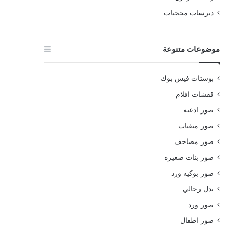
ديرسات محجبات
موضوعات متنوعة
بوستات فيس بوك
قفشات افلام
صور ادعيه
صور منقبات
صور مصاحف
صور بنات صغيره
صور بوكيه ورد
بدل رجالي
صور ورد
صور اطفال