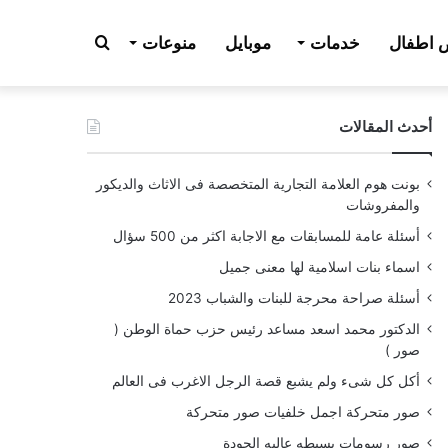
بحث
اطفال
خدمات
موبايل
منوعات
أحدث المقالات
عن
بونت هوم العلامة التجارية المتخصصة فى الاثاث والديكور
والمفروشات
أسئلة عامة للمسابقات مع الاجابة اكثر من 500 سؤال
اسماء بنات اسلامية لها معنى جميل
أسئلة صراحة محرجة للبنات والشباب 2023
الدكتور محمد اسعد مساعد رئيس حزب حماة الوطن (
صور )
أكل كل شىء ولم يشبع قصة الرجل الاغرب فى العالم
صور متحركة اجمل خلفيات صور متحركة
صور رسومات بسيطه عاليه الجودة