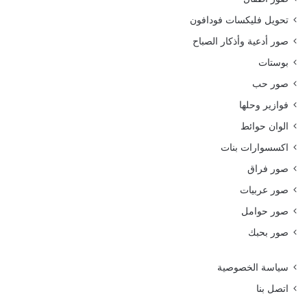
تحويل فليكسات فودافون
صور أدعية وأذكار الصباح
بوستات
صور حب
فوازير وحلها
الوان حوائط
اكسسوارات بنات
صور فراق
صور عربيات
صور حوامل
صور بحبك
سياسة الخصوصية
اتصل بنا