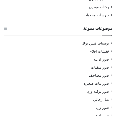
ركنات مودرن
ديرسات محجبات
موضوعات متنوعة
بوستات فيس بوك
قفشات افلام
صور ادعيه
صور منقبات
صور مصاحف
صور بنات صغيره
صور بوكيه ورد
بدل رجالي
صور ورد
صور اطفال