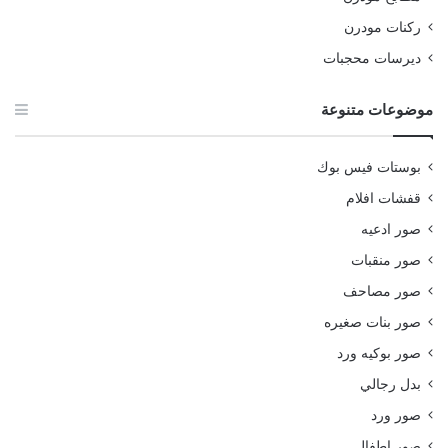
ركنات مودرن
ديرسات محجبات
موضوعات متنوعة
بوستات فيس بوك
قفشات افلام
صور ادعيه
صور منقبات
صور مصاحف
صور بنات صغيره
صور بوكيه ورد
بدل رجالي
صور ورد
صور اطفال