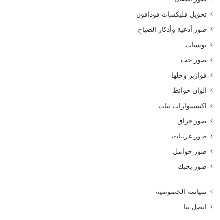
تحويل فليكسات فودافون
صور أدعية وأذكار الصباح
بوستات
صور حب
فوازير وحلها
الوان حوائط
اكسسوارات بنات
صور فراق
صور عربيات
صور حوامل
صور بحبك
سياسة الخصوصية
اتصل بنا