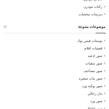
ركنات مودرن
ديرسات محجبات
موضوعات متنوعة
بوستات فيس بوك
قفشات افلام
صور ادعيه
صور منقبات
صور مصاحف
صور بنات صغيره
صور بوكيه ورد
بدل رجالي
صور ورد
صور اطفال