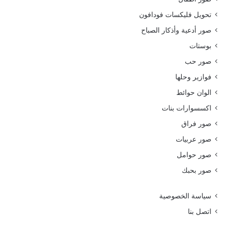
تحويل فليكسات فودافون
صور أدعية وأذكار الصباح
بوستات
صور حب
فوازير وحلها
الوان حوائط
اكسسوارات بنات
صور فراق
صور عربيات
صور حوامل
صور بحبك
سياسة الخصوصية
اتصل بنا