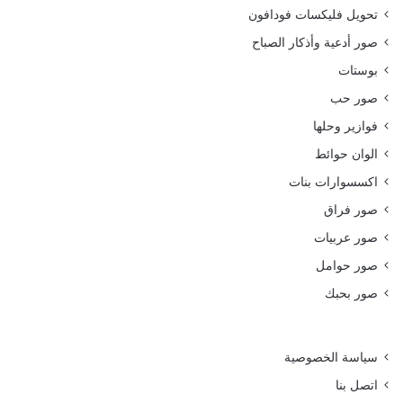
تحويل فليكسات فودافون
صور أدعية وأذكار الصباح
بوستات
صور حب
فوازير وحلها
الوان حوائط
اكسسوارات بنات
صور فراق
صور عربيات
صور حوامل
صور بحبك
سياسة الخصوصية
اتصل بنا