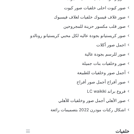
صور كيوت احلى خلفيات صور كيوت
صور غلاف فيسوك خلفيات لغلاف فيسبوك
صور قلب مكسور حزينة للمجروحين
صور كريستيانو بجودة عاليه لكل محبي كريستيانو رونالدو
اجمل صور أكلات
صور للرسم بجودة عالية
صور وخلفيات بنات جميلة
أجمل صور وخلفيات للطبيعة
صور أفراح أجمل صور أفراح
فروع براند LC waikiki
صور الأهلي أجمل صور وخلفيات للأهلي
اشكال ركنات مودرن 2022 بتصميمات رائعة
خلفيات