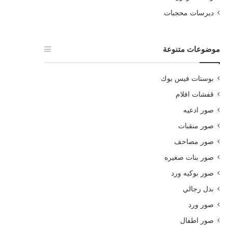
ديرسات محجبات
موضوعات متنوعة
بوستات فيس بوك
قفشات افلام
صور ادعيه
صور منقبات
صور مصاحف
صور بنات صغيره
صور بوكيه ورد
بدل رجالي
صور ورد
صور اطفال