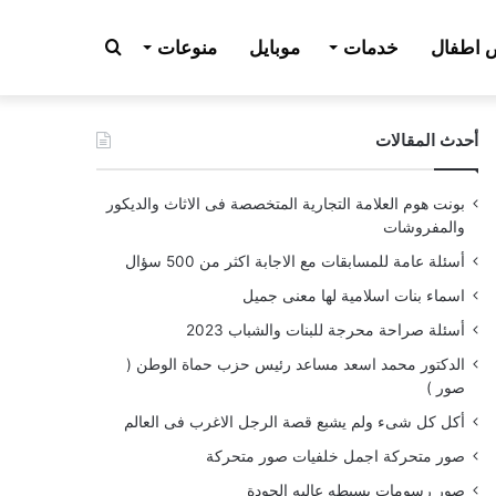
بحث
اطفال
خدمات
موبايل
منوعات
أحدث المقالات
عن
بونت هوم العلامة التجارية المتخصصة فى الاثاث والديكور
والمفروشات
أسئلة عامة للمسابقات مع الاجابة اكثر من 500 سؤال
اسماء بنات اسلامية لها معنى جميل
أسئلة صراحة محرجة للبنات والشباب 2023
الدكتور محمد اسعد مساعد رئيس حزب حماة الوطن (
صور )
أكل كل شىء ولم يشبع قصة الرجل الاغرب فى العالم
صور متحركة اجمل خلفيات صور متحركة
صور رسومات بسيطه عاليه الجودة