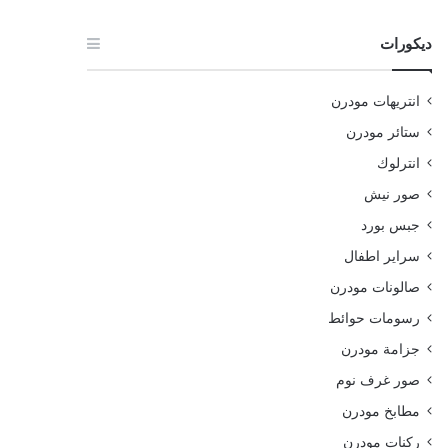
ديكورات
انتريهات مودرن
ستائر مودرن
انترلوك
صور نيش
جبس بورد
سراير اطفال
صالونات مودرن
رسومات حوائط
جزامة مودرن
صور غرف نوم
مطابخ مودرن
ركنات مودرن