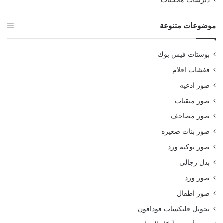
ديرسات محجبات
موضوعات متنوعة
بوستات فيس بوك
قفشات افلام
صور ادعيه
صور منقبات
صور مصاحف
صور بنات صغيره
صور بوكيه ورد
بدل رجالي
صور ورد
صور اطفال
تحويل فليكسات فودافون