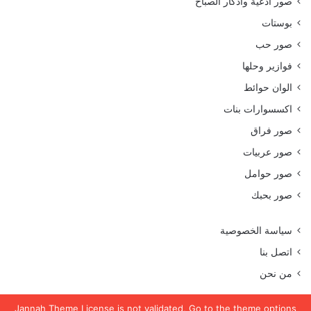
صور أدعية وأذكار الصباح
بوستات
صور حب
فوازير وحلها
الوان حوائط
اكسسوارات بنات
صور فراق
صور عربيات
صور حوامل
صور بحبك
سياسة الخصوصية
اتصل بنا
من نحن
Jannah Theme
License is not validated, Go to the theme options