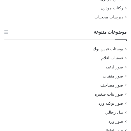
ركنات مودرن
ديرسات محجبات
موضوعات متنوعة
بوستات فيس بوك
قفشات افلام
صور ادعيه
صور منقبات
صور مصاحف
صور بنات صغيره
صور بوكيه ورد
بدل رجالي
صور ورد
صور اطفال