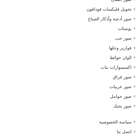
تحويل فليكسات فودافون
صور أدعية وأذكار الصباح
بوستات
صور حب
فوازير وحلها
الوان حوائط
اكسسوارات بنات
صور فراق
صور عربيات
صور حوامل
صور بحبك
سياسة الخصوصية
اتصل بنا