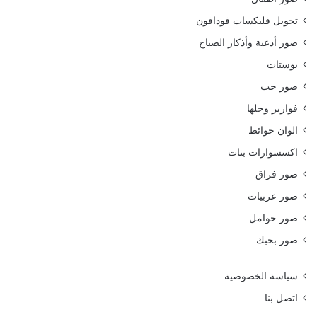
تحويل فليكسات فودافون
صور أدعية وأذكار الصباح
بوستات
صور حب
فوازير وحلها
الوان حوائط
اكسسوارات بنات
صور فراق
صور عربيات
صور حوامل
صور بحبك
سياسة الخصوصية
اتصل بنا