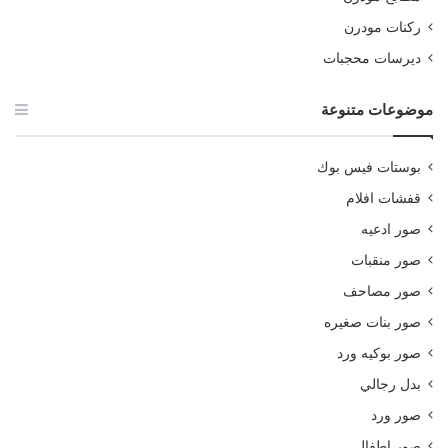
ركنات مودرن
ديرسات محجبات
موضوعات متنوعة
بوستات فيس بوك
قفشات افلام
صور ادعيه
صور منقبات
صور مصاحف
صور بنات صغيره
صور بوكيه ورد
بدل رجالي
صور ورد
صور اطفال