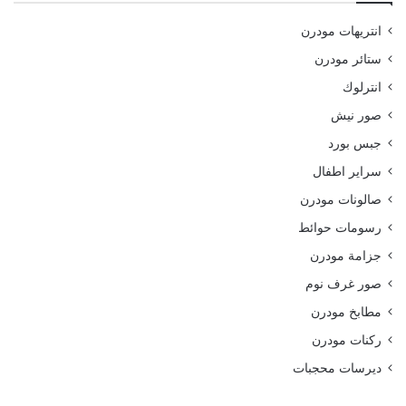
انتريهات مودرن
ستائر مودرن
انترلوك
صور نيش
جبس بورد
سراير اطفال
صالونات مودرن
رسومات حوائط
جزامة مودرن
صور غرف نوم
مطابخ مودرن
ركنات مودرن
ديرسات محجبات