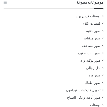
موضوعات متنوعة
بوستات فيس بوك
قفشات افلام
صور ادعيه
صور منقبات
صور مصاحف
صور بنات صغيره
صور بوكيه ورد
بدل رجالي
صور ورد
صور اطفال
تحويل فليكسات فودافون
صور أدعية وأذكار الصباح
بوستات