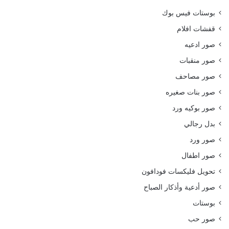
بوستات فيس بوك
قفشات افلام
صور ادعيه
صور منقبات
صور مصاحف
صور بنات صغيره
صور بوكيه ورد
بدل رجالي
صور ورد
صور اطفال
تحويل فليكسات فودافون
صور أدعية وأذكار الصباح
بوستات
صور حب