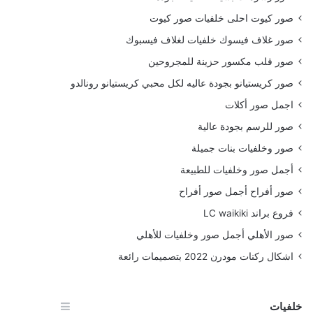
صور كيوت احلى خلفيات صور كيوت
صور غلاف فيسوك خلفيات لغلاف فيسبوك
صور قلب مكسور حزينة للمجروحين
صور كريستيانو بجودة عاليه لكل محبي كريستيانو رونالدو
اجمل صور أكلات
صور للرسم بجودة عالية
صور وخلفيات بنات جميلة
أجمل صور وخلفيات للطبيعة
صور أفراح أجمل صور أفراح
فروع براند LC waikiki
صور الأهلي أجمل صور وخلفيات للأهلي
اشكال ركنات مودرن 2022 بتصميمات رائعة
خلفيات