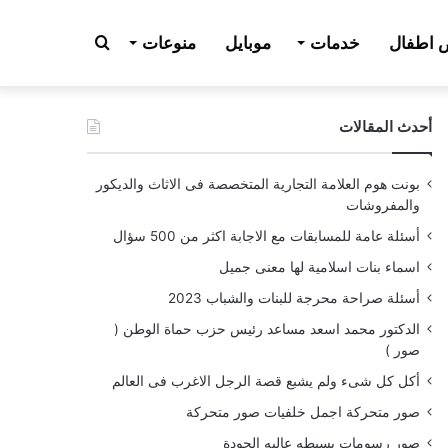
بحث
اطفال
خدمات
موبايل
منوعات
أحدث المقالات
عن
بونت هوم العلامة التجارية المتخصصة فى الاثاث والديكور
والمفروشات
أسئلة عامة للمسابقات مع الاجابة اكثر من 500 سؤال
اسماء بنات اسلامية لها معنى جميل
أسئلة صراحة محرجة للبنات والشباب 2023
الدكتور محمد اسعد مساعد رئيس حزب حماة الوطن (
صور )
أكل كل شىء ولم يشبع قصة الرجل الاغرب فى العالم
صور متحركة اجمل خلفيات صور متحركة
صور رسومات بسيطه عاليه الجودة