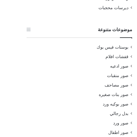
ديرسات محجبات
موضوعات متنوعة
بوستات فيس بوك
قفشات افلام
صور ادعيه
صور منقبات
صور مصاحف
صور بنات صغيره
صور بوكيه ورد
بدل رجالي
صور ورد
صور اطفال