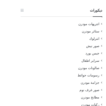
ديكورات
انتريهات مودرن
ستائر مودرن
انترلوك
صور نيش
جبس بورد
سراير اطفال
صالونات مودرن
رسومات حوائط
جزامة مودرن
صور غرف نوم
مطابخ مودرن
ركنات مودرن