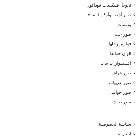
تحويل فليكسات فودافون
صور أدعية وأذكار الصباح
بوستات
صور حب
فوازير وحلها
الوان حوائط
اكسسوارات بنات
صور فراق
صور عربيات
صور حوامل
صور بحبك
سياسة الخصوصية
اتصل بنا