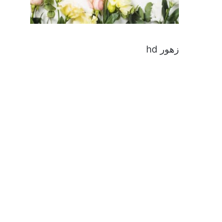
زهور hd