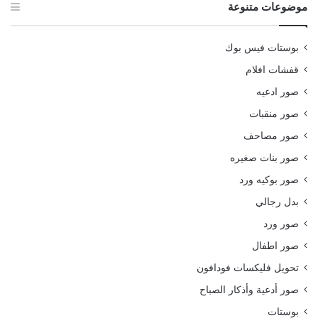
موضوعات متنوعة
بوستات فيس بوك
قفشات افلام
صور ادعيه
صور منقبات
صور مصاحف
صور بنات صغيره
صور بوكيه ورد
بدل رجالي
صور ورد
صور اطفال
تحويل فليكسات فودافون
صور أدعية وأذكار الصباح
بوستات