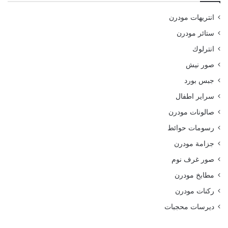
انتريهات مودرن
ستائر مودرن
انترلوك
صور نيش
جبس بورد
سراير اطفال
صالونات مودرن
رسومات حوائط
جزامة مودرن
صور غرف نوم
مطابخ مودرن
ركنات مودرن
ديرسات محجبات