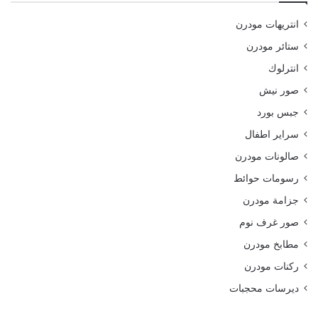
انتريهات مودرن
ستائر مودرن
انترلوك
صور نيش
جبس بورد
سراير اطفال
صالونات مودرن
رسومات حوائط
جزامة مودرن
صور غرف نوم
مطابخ مودرن
ركنات مودرن
ديرسات محجبات