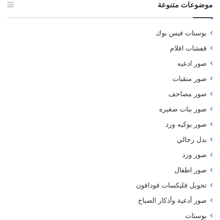
موضوعات متنوعة
بوستات فيس بوك
قفشات افلام
صور ادعيه
صور منقبات
صور مصاحف
صور بنات صغيره
صور بوكيه ورد
بدل رجالي
صور ورد
صور اطفال
تحويل فليكسات فودافون
صور أدعية وأذكار الصباح
بوستات