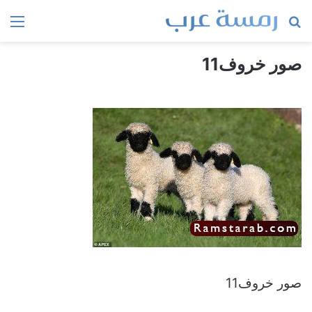
بحث
الق
عن
صور خروف11
صور خروف11