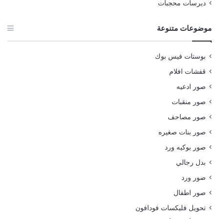
ديرسات محجبات
موضوعات متنوعة
بوستات فيس بوك
قفشات افلام
صور ادعيه
صور منقبات
صور مصاحف
صور بنات صغيره
صور بوكيه ورد
بدل رجالي
صور ورد
صور اطفال
تحويل فليكسات فودافون