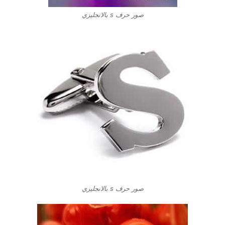
صور حرف s بالانجليزي
صور حرف s بالانجليزي