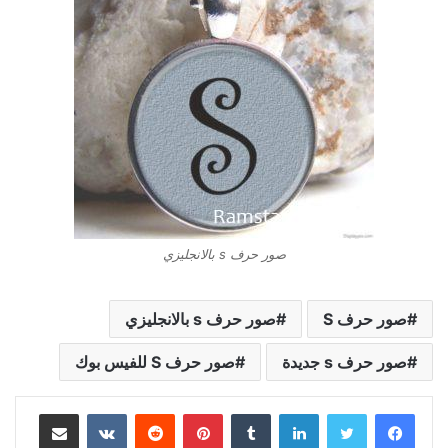
صور حرف s بالانجليزي
صور حرف S
صور حرف s بالانجليزي
صور حرف s جديدة
صور حرف S للفيس بوك
لينكدإن
بينتيريست
مشاركة عبر البريد