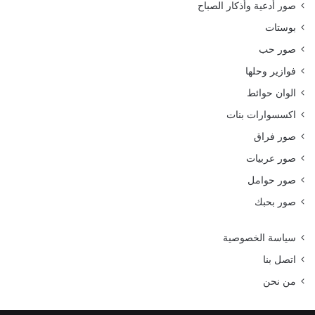
صور أدعية وأذكار الصباح
بوستات
صور حب
فوازير وحلها
الوان حوائط
اكسسوارات بنات
صور فراق
صور عربيات
صور حوامل
صور بحبك
سياسة الخصوصية
اتصل بنا
من نحن