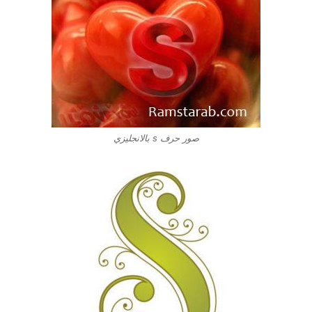
صور حرف s بالانجليزي