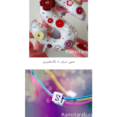
صور حرف s بالانجليزي