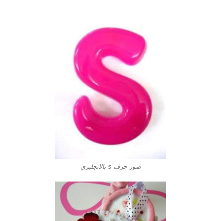
صور حرف s بالانجليزي