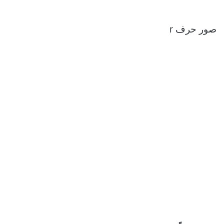
صور حرف r