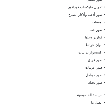
تحويل فليكسات فودافون
صور أدعية وأذكار الصباح
بوستات
صور حب
فوازير وحلها
الوان حوائط
اكسسوارات بنات
صور فراق
صور عربيات
صور حوامل
صور بحبك
سياسة الخصوصية
اتصل بنا