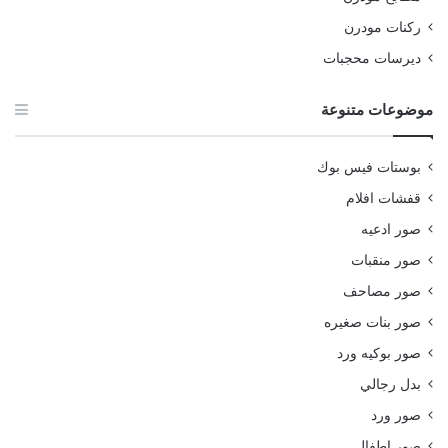
ركنات مودرن
ديرسات محجبات
موضوعات متنوعة
بوستات فيس بوك
قفشات افلام
صور ادعيه
صور منقبات
صور مصاحف
صور بنات صغيره
صور بوكيه ورد
بدل رجالي
صور ورد
صور اطفال