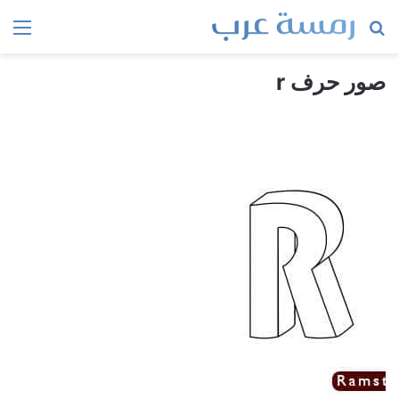
بحث
الق
عن
صور حرف r