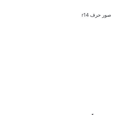
صور حرف r14