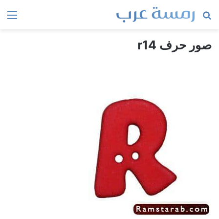
بحث
الق
عن
صور حرف r14