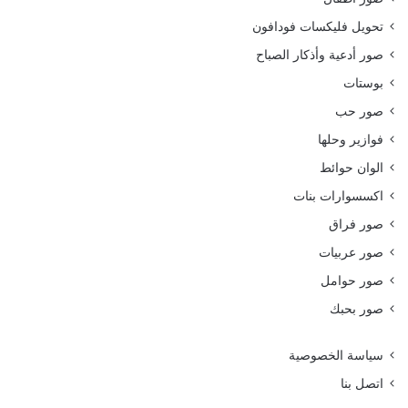
تحويل فليكسات فودافون
صور أدعية وأذكار الصباح
بوستات
صور حب
فوازير وحلها
الوان حوائط
اكسسوارات بنات
صور فراق
صور عربيات
صور حوامل
صور بحبك
سياسة الخصوصية
اتصل بنا