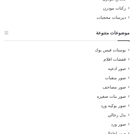
ركنات مودرن
ديرسات محجبات
موضوعات متنوعة
بوستات فيس بوك
قفشات افلام
صور ادعيه
صور منقبات
صور مصاحف
صور بنات صغيره
صور بوكيه ورد
بدل رجالي
صور ورد
صور اطفال