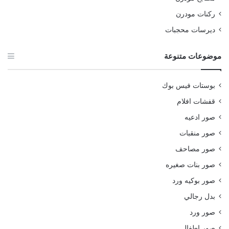
ركنات مودرن
ديرسات محجبات
موضوعات متنوعة
بوستات فيس بوك
قفشات افلام
صور ادعيه
صور منقبات
صور مصاحف
صور بنات صغيره
صور بوكيه ورد
بدل رجالي
صور ورد
صور اطفال