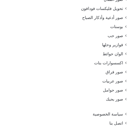
تحويل فليكسات فودافون
صور أدعية وأذكار الصباح
بوستات
صور حب
فوازير وحلها
الوان حوائط
اكسسوارات بنات
صور فراق
صور عربيات
صور حوامل
صور بحبك
سياسة الخصوصية
اتصل بنا