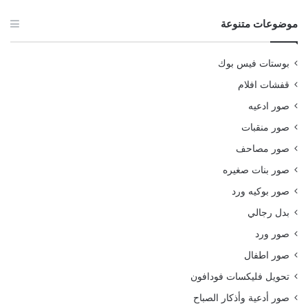
موضوعات متنوعة
بوستات فيس بوك
قفشات افلام
صور ادعيه
صور منقبات
صور مصاحف
صور بنات صغيره
صور بوكيه ورد
بدل رجالي
صور ورد
صور اطفال
تحويل فليكسات فودافون
صور أدعية وأذكار الصباح