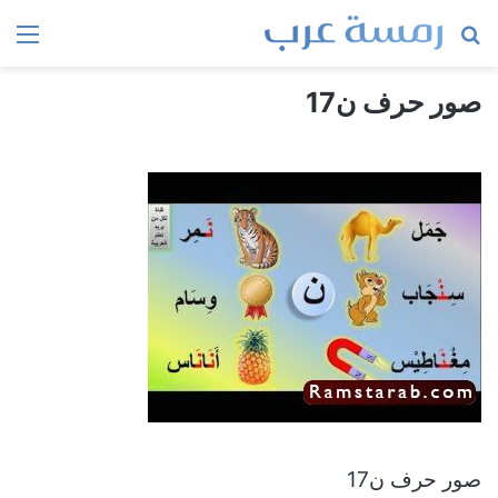
بحث
الق
عن
صور حرف ن17
صور حرف ن17