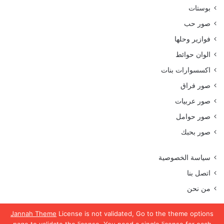
بوستات
صور حب
فوازير وحلها
الوان حوائط
اكسسوارات بنات
صور فراق
صور عربيات
صور حوامل
صور بحبك
سياسة الخصوصية
اتصل بنا
من نحن
Jannah Theme
License is not validated, Go to the theme options