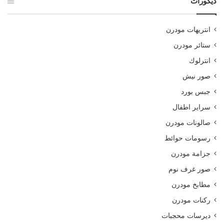
ديكورات
انتريهات مودرن
ستائر مودرن
انترلوك
صور نيش
جبس بورد
سراير اطفال
صالونات مودرن
رسومات حوائط
جزامة مودرن
صور غرف نوم
مطابخ مودرن
ركنات مودرن
ديرسات محجبات