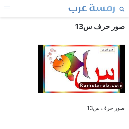
بحث
الق
عن
صور حرف س13
صور حرف س13