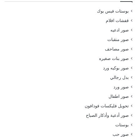
بوستات فيس بوك
قفشات افلام
صور ادعيه
صور منقبات
صور مصاحف
صور بنات صغيره
صور بوكيه ورد
بدل رجالي
صور ورد
صور اطفال
تحويل فليكسات فودافون
صور أدعية وأذكار الصباح
بوستات
صور حب