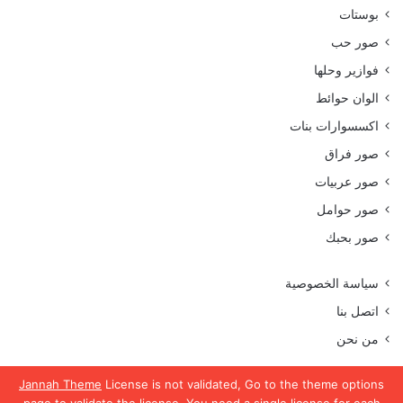
بوستات
صور حب
فوازير وحلها
الوان حوائط
اكسسوارات بنات
صور فراق
صور عربيات
صور حوامل
صور بحبك
سياسة الخصوصية
اتصل بنا
من نحن
Jannah Theme
License is not validated, Go to the theme options