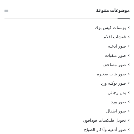
موضوعات متنوعة
بوستات فيس بوك
قفشات افلام
صور ادعيه
صور منقبات
صور مصاحف
صور بنات صغيره
صور بوكيه ورد
بدل رجالي
صور ورد
صور اطفال
تحويل فليكسات فودافون
صور أدعية وأذكار الصباح