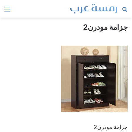
بحث
الق
عن
جزامة مودرن2
جزامة مودرن2