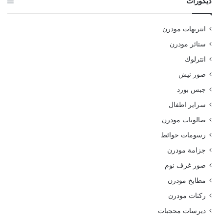
ديكورات
انتريهات مودرن
ستائر مودرن
انترلوك
صور نيش
جبس بورد
سراير اطفال
صالونات مودرن
رسومات حوائط
جزامة مودرن
صور غرف نوم
مطابخ مودرن
ركنات مودرن
ديرسات محجبات