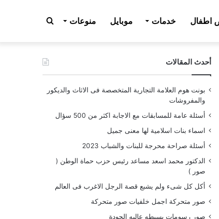
بحث
اطفال
خدمات
موبايل
منوعات
أحدث المقالات
عن
بونت هوم العلامة التجارية المتخصصة فى الاثاث والديكور
والمفروشات
أسئلة عامة للمسابقات مع الاجابة اكثر من 500 سؤال
اسماء بنات اسلامية لها معنى جميل
أسئلة صراحة محرجة للبنات والشباب 2023
الدكتور محمد اسعد مساعد رئيس حزب حماة الوطن (
صور )
أكل كل شىء ولم يشبع قصة الرجل الاغرب فى العالم
صور متحركة اجمل خلفيات صور متحركة
صور رسومات بسيطه عاليه الجودة