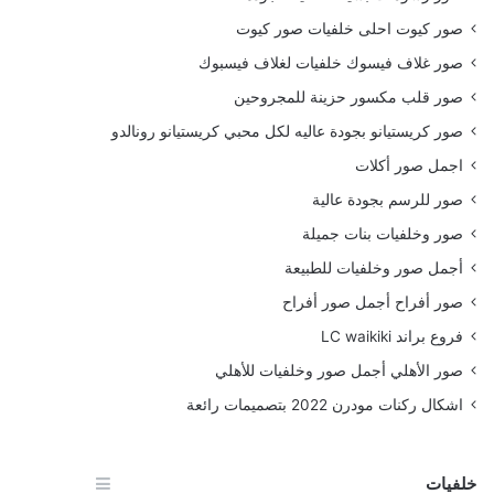
صور كيوت احلى خلفيات صور كيوت
صور غلاف فيسوك خلفيات لغلاف فيسبوك
صور قلب مكسور حزينة للمجروحين
صور كريستيانو بجودة عاليه لكل محبي كريستيانو رونالدو
اجمل صور أكلات
صور للرسم بجودة عالية
صور وخلفيات بنات جميلة
أجمل صور وخلفيات للطبيعة
صور أفراح أجمل صور أفراح
فروع براند LC waikiki
صور الأهلي أجمل صور وخلفيات للأهلي
اشكال ركنات مودرن 2022 بتصميمات رائعة
خلفيات