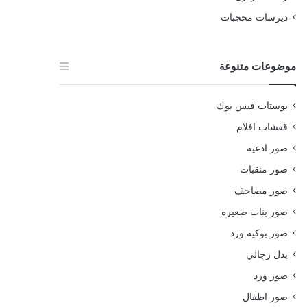
ديرسات محجبات
موضوعات متنوعة
بوستات فيس بوك
قفشات افلام
صور ادعيه
صور منقبات
صور مصاحف
صور بنات صغيره
صور بوكيه ورد
بدل رجالي
صور ورد
صور اطفال