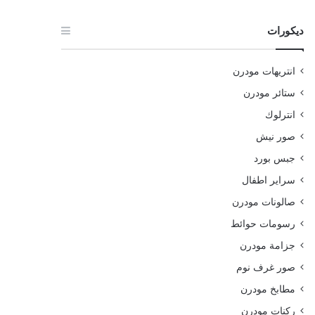
ديكورات
انتريهات مودرن
ستائر مودرن
انترلوك
صور نيش
جبس بورد
سراير اطفال
صالونات مودرن
رسومات حوائط
جزامة مودرن
صور غرف نوم
مطابخ مودرن
ركنات مودرن