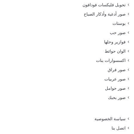
تحويل فليكسات فودافون
صور أدعية وأذكار الصباح
بوستات
صور حب
فوازير وحلها
الوان حوائط
اكسسوارات بنات
صور فراق
صور عربيات
صور حوامل
صور بحبك
سياسة الخصوصية
اتصل بنا