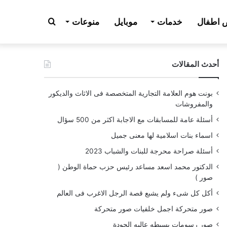
بحث
اطفال
خدمات
موبايل
منوعات
أحدث المقالات
عن
بونت هوم العلامة التجارية المتخصصة فى الاثاث والديكور
والمفروشات
أسئلة عامة للمسابقات مع الاجابة اكثر من 500 سؤال
اسماء بنات اسلامية لها معنى جميل
أسئلة صراحة محرجة للبنات والشباب 2023
الدكتور محمد اسعد مساعد رئيس حزب حماة الوطن (
صور )
أكل كل شىء ولم يشبع قصة الرجل الاغرب فى العالم
صور متحركة اجمل خلفيات صور متحركة
صور رسومات بسيطه عاليه الجودة