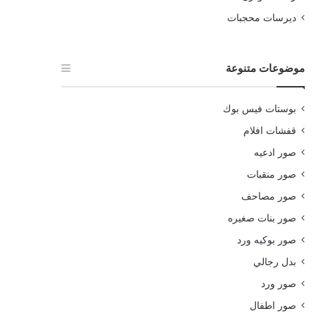
ديرسات محجبات
موضوعات متنوعة
بوستات فيس بوك
قفشات افلام
صور ادعيه
صور منقبات
صور مصاحف
صور بنات صغيره
صور بوكيه ورد
بدل رجالي
صور ورد
صور اطفال