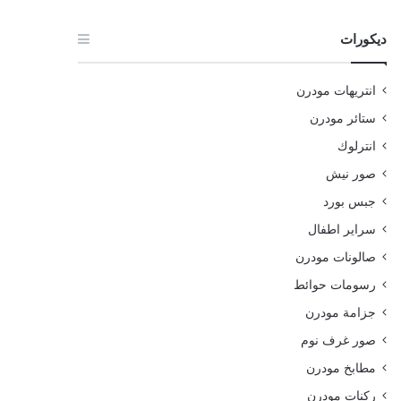
ديكورات
انتريهات مودرن
ستائر مودرن
انترلوك
صور نيش
جبس بورد
سراير اطفال
صالونات مودرن
رسومات حوائط
جزامة مودرن
صور غرف نوم
مطابخ مودرن
ركنات مودرن