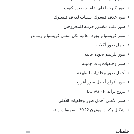
صور كيوت احلى خلفيات صور كيوت
صور غلاف فيسوك خلفيات لغلاف فيسبوك
صور قلب مكسور حزينة للمجروحين
صور كريستيانو بجودة عاليه لكل محبي كريستيانو رونالدو
اجمل صور أكلات
صور للرسم بجودة عالية
صور وخلفيات بنات جميلة
أجمل صور وخلفيات للطبيعة
صور أفراح أجمل صور أفراح
فروع براند LC waikiki
صور الأهلي أجمل صور وخلفيات للأهلي
اشكال ركنات مودرن 2022 بتصميمات رائعة
خلفيات