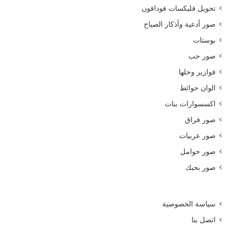
تحويل فليكسات فودافون
صور أدعية وأذكار الصباح
بوستات
صور حب
فوازير وحلها
الوان حوائط
اكسسوارات بنات
صور فراق
صور عربيات
صور حوامل
صور بحبك
سياسة الخصوصية
اتصل بنا