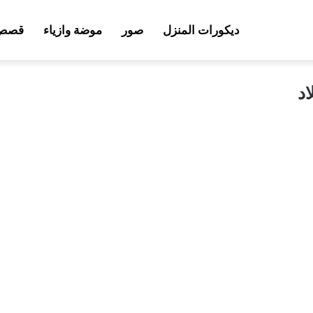
ديكورات المنزل
صور
موضة وازياء
قصص 
اد