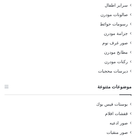
سراير اطفال
صالونات مودرن
رسومات حوائط
جزامة مودرن
صور غرف نوم
مطابخ مودرن
ركنات مودرن
ديرسات محجبات
موضوعات متنوعة
بوستات فيس بوك
قفشات افلام
صور ادعيه
صور منقبات