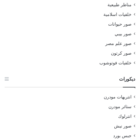
مناظر طبيعية
خلفيات اسلامية
صور حيوانات
صور بيبي
صور علم مصر
صور كرتون
خلفيات فوتوشوب
ديكورات
انتريهات مودرن
ستائر مودرن
انترلوك
صور نيش
جبس بورد