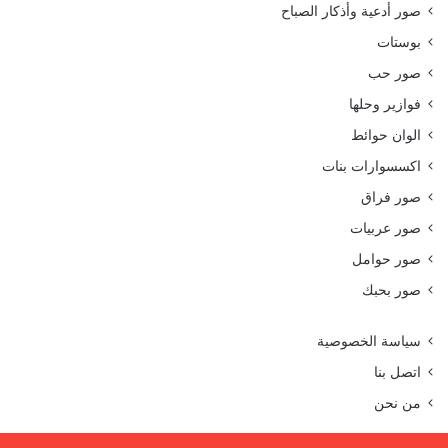
صور أدعية وأذكار الصباح
بوستات
صور حب
فوازير وحلها
الوان حوائط
اكسسوارات بنات
صور فراق
صور عربيات
صور حوامل
صور بحبك
سياسة الخصوصية
اتصل بنا
من نحن