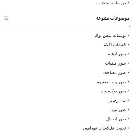
ديرسات محجبات
موضوعات متنوعة
بوستات فيس بوك
قفشات افلام
صور ادعيه
صور منقبات
صور مصاحف
صور بنات صغيره
صور بوكيه ورد
بدل رجالي
صور ورد
صور اطفال
تحويل فليكسات فودافون