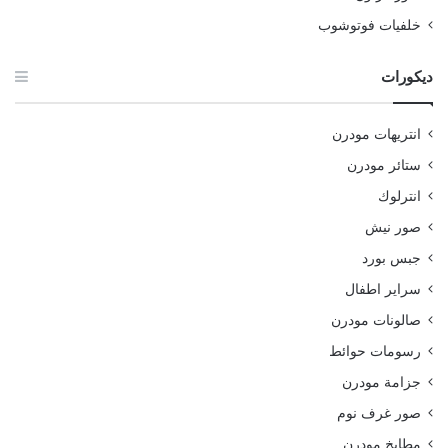
خلفيات فوتوشوب
ديكورات
انتريهات مودرن
ستائر مودرن
انترلوك
صور نيش
جبس بورد
سراير اطفال
صالونات مودرن
رسومات حوائط
جزامة مودرن
صور غرف نوم
مطابخ مودرن