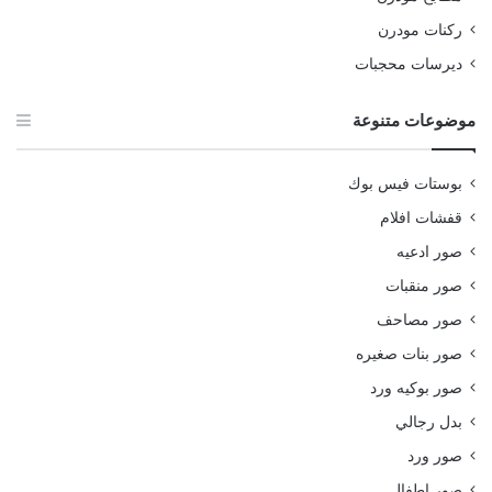
ركنات مودرن
ديرسات محجبات
موضوعات متنوعة
بوستات فيس بوك
قفشات افلام
صور ادعيه
صور منقبات
صور مصاحف
صور بنات صغيره
صور بوكيه ورد
بدل رجالي
صور ورد
صور اطفال