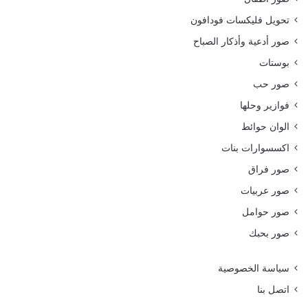
تحويل فليكسات فودافون
صور أدعية وأذكار الصباح
بوستات
صور حب
فوازير وحلها
الوان حوائط
اكسسوارات بنات
صور فراق
صور عربيات
صور حوامل
صور بحبك
سياسة الخصوصية
اتصل بنا