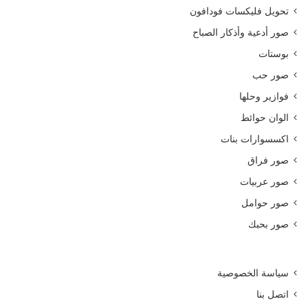
تحويل فليكسات فودافون
صور أدعية وأذكار الصباح
بوستات
صور حب
فوازير وحلها
الوان حوائط
اكسسوارات بنات
صور فراق
صور عربيات
صور حوامل
صور بحبك
سياسة الخصوصية
اتصل بنا