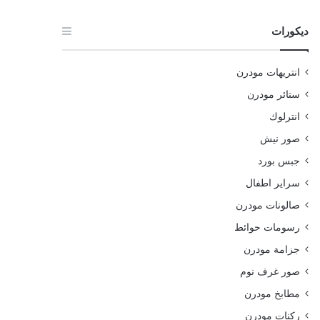
ديكورات
انتريهات مودرن
ستائر مودرن
انترلوك
صور نيش
جبس بورد
سراير اطفال
صالونات مودرن
رسومات حوائط
جزامة مودرن
صور غرف نوم
مطابخ مودرن
ركنات مودرن