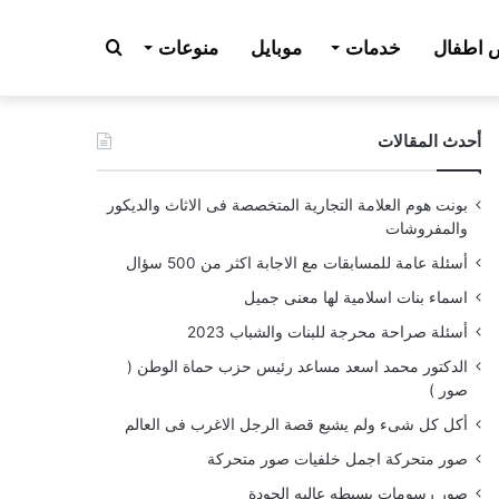
بحث
اطفال
خدمات
موبايل
منوعات
أحدث المقالات
عن
بونت هوم العلامة التجارية المتخصصة فى الاثاث والديكور
والمفروشات
أسئلة عامة للمسابقات مع الاجابة اكثر من 500 سؤال
اسماء بنات اسلامية لها معنى جميل
أسئلة صراحة محرجة للبنات والشباب 2023
الدكتور محمد اسعد مساعد رئيس حزب حماة الوطن (
صور )
أكل كل شىء ولم يشبع قصة الرجل الاغرب فى العالم
صور متحركة اجمل خلفيات صور متحركة
صور رسومات بسيطه عاليه الجودة