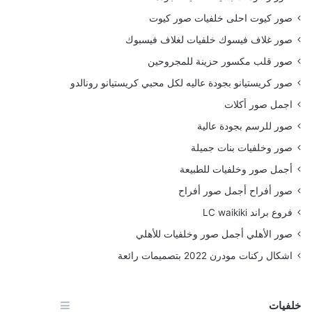
صور كيوت احلى خلفيات صور كيوت
صور غلاف فيسوك خلفيات لغلاف فيسبوك
صور قلب مكسور حزينة للمجروحين
صور كريستيانو بجودة عاليه لكل محبي كريستيانو رونالدو
اجمل صور أكلات
صور للرسم بجودة عالية
صور وخلفيات بنات جميلة
أجمل صور وخلفيات للطبيعة
صور أفراح أجمل صور أفراح
فروع براند LC waikiki
صور الأهلي أجمل صور وخلفيات للأهلي
اشكال ركنات مودرن 2022 بتصميمات رائعة
خلفيات