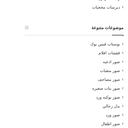
ديرسات محجبات
موضوعات متنوعة
بوستات فيس بوك
قفشات افلام
صور ادعيه
صور منقبات
صور مصاحف
صور بنات صغيره
صور بوكيه ورد
بدل رجالي
صور ورد
صور اطفال