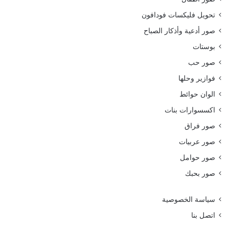
تحويل فليكسات فودافون
صور أدعية وأذكار الصباح
بوستات
صور حب
فوازير وحلها
الوان حوائط
اكسسوارات بنات
صور فراق
صور عربيات
صور حوامل
صور بحبك
سياسة الخصوصية
اتصل بنا