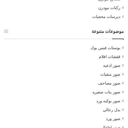
ركنات مودرن
ديرسات محجبات
موضوعات متنوعة
بوستات فيس بوك
قفشات افلام
صور ادعيه
صور منقبات
صور مصاحف
صور بنات صغيره
صور بوكيه ورد
بدل رجالي
صور ورد
صور اطفال