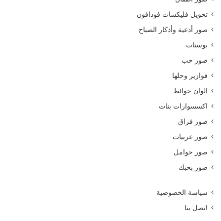
تحويل فليكسات فودافون
صور أدعية وأذكار الصباح
بوستات
صور حب
فوازير وحلها
الوان حوائط
اكسسوارات بنات
صور فراق
صور عربيات
صور حوامل
صور بحبك
سياسة الخصوصية
اتصل بنا