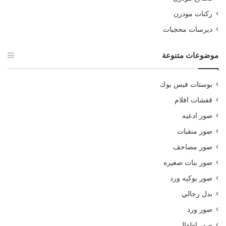
ركنات مودرن
ديرسات محجبات
موضوعات متنوعة
بوستات فيس بوك
قفشات افلام
صور ادعيه
صور منقبات
صور مصاحف
صور بنات صغيره
صور بوكيه ورد
بدل رجالي
صور ورد
صور اطفال