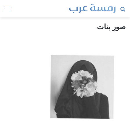
بحث
الق
عن
صور بنات