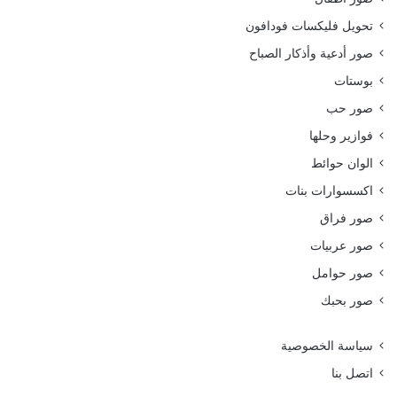
تحويل فليكسات فودافون
صور أدعية وأذكار الصباح
بوستات
صور حب
فوازير وحلها
الوان حوائط
اكسسوارات بنات
صور فراق
صور عربيات
صور حوامل
صور بحبك
سياسة الخصوصية
اتصل بنا