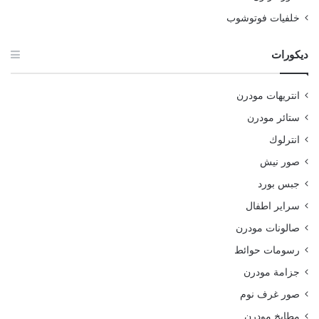
خلفيات فوتوشوب
ديكورات
انتريهات مودرن
ستائر مودرن
انترلوك
صور نيش
جبس بورد
سراير اطفال
صالونات مودرن
رسومات حوائط
جزامة مودرن
صور غرف نوم
مطابخ مودرن