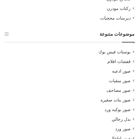
ركنات مودرن
ديرسات محجبات
موضوعات متنوعة
بوستات فيس بوك
قفشات افلام
صور ادعيه
صور منقبات
صور مصاحف
صور بنات صغيره
صور بوكيه ورد
بدل رجالي
صور ورد
صور اطفال