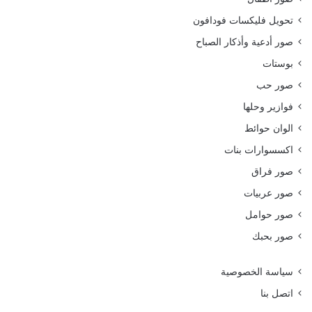
تحويل فليكسات فودافون
صور أدعية وأذكار الصباح
بوستات
صور حب
فوازير وحلها
الوان حوائط
اكسسوارات بنات
صور فراق
صور عربيات
صور حوامل
صور بحبك
سياسة الخصوصية
اتصل بنا