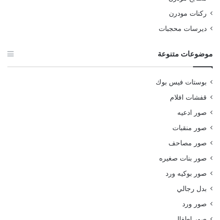
ركنات مودرن
ديرسات محجبات
موضوعات متنوعة
بوستات فيس بوك
قفشات افلام
صور ادعيه
صور منقبات
صور مصاحف
صور بنات صغيره
صور بوكيه ورد
بدل رجالي
صور ورد
صور اطفال