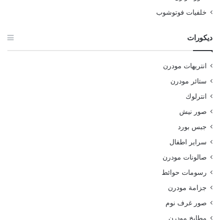
خلفيات فوتوشوب
ديكورات
انتريهات مودرن
ستائر مودرن
انترلوك
صور نيش
جبس بورد
سراير اطفال
صالونات مودرن
رسومات حوائط
جزامة مودرن
صور غرف نوم
مطابخ مودرن