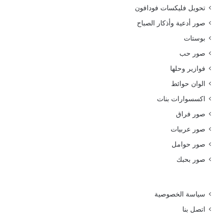
تحويل فليكسات فودافون
صور أدعية وأذكار الصباح
بوستات
صور حب
فوازير وحلها
الوان حوائط
اكسسوارات بنات
صور فراق
صور عربيات
صور حوامل
صور بحبك
سياسة الخصوصية
اتصل بنا