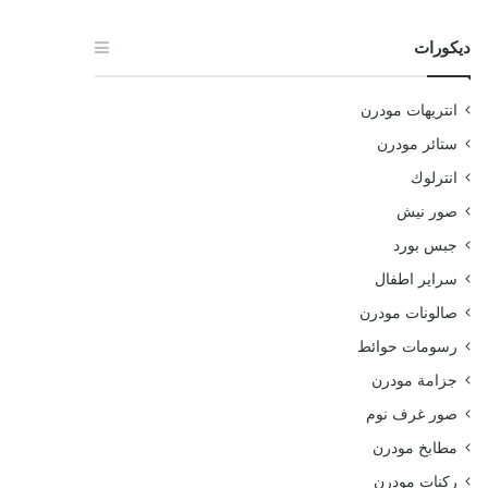
ديكورات
انتريهات مودرن
ستائر مودرن
انترلوك
صور نيش
جبس بورد
سراير اطفال
صالونات مودرن
رسومات حوائط
جزامة مودرن
صور غرف نوم
مطابخ مودرن
ركنات مودرن