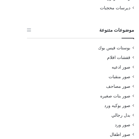
ديرسات محجبات
موضوعات متنوعة
بوستات فيس بوك
قفشات افلام
صور ادعيه
صور منقبات
صور مصاحف
صور بنات صغيره
صور بوكيه ورد
بدل رجالي
صور ورد
صور اطفال