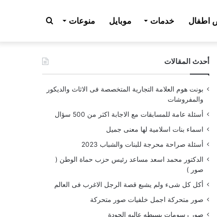
بحث
اطفال
خدمات
موبايل
منوعات
أحدث المقالات
عن
بونت هوم العلامة التجارية المتخصصة فى الاثاث والديكور
والمفروشات
أسئلة عامة للمسابقات مع الاجابة اكثر من 500 سؤال
اسماء بنات اسلامية لها معنى جميل
أسئلة صراحة محرجة للبنات والشباب 2023
الدكتور محمد اسعد مساعد رئيس حزب حماة الوطن (
صور )
أكل كل شىء ولم يشبع قصة الرجل الاغرب فى العالم
صور متحركة اجمل خلفيات صور متحركة
صور رسومات بسيطه عاليه الجودة