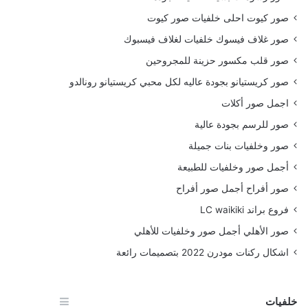
صور كيوت احلى خلفيات صور كيوت
صور غلاف فيسوك خلفيات لغلاف فيسبوك
صور قلب مكسور حزينة للمجروحين
صور كريستيانو بجودة عاليه لكل محبي كريستيانو رونالدو
اجمل صور أكلات
صور للرسم بجودة عالية
صور وخلفيات بنات جميلة
أجمل صور وخلفيات للطبيعة
صور أفراح أجمل صور أفراح
فروع براند LC waikiki
صور الأهلي أجمل صور وخلفيات للأهلي
اشكال ركنات مودرن 2022 بتصميمات رائعة
خلفيات