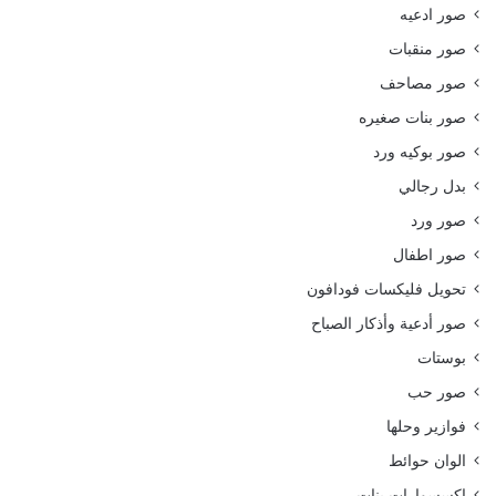
صور ادعيه
صور منقبات
صور مصاحف
صور بنات صغيره
صور بوكيه ورد
بدل رجالي
صور ورد
صور اطفال
تحويل فليكسات فودافون
صور أدعية وأذكار الصباح
بوستات
صور حب
فوازير وحلها
الوان حوائط
اكسسوارات بنات