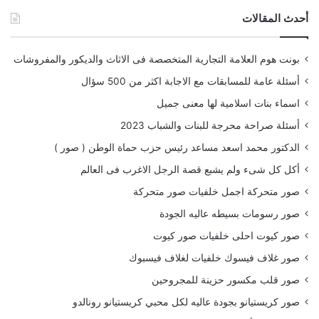
أحدث المقالات
بونت هوم العلامة التجارية المتخصصة فى الاثاث والديكور والمفروشات
أسئلة عامة للمسابقات مع الاجابة اكثر من 500 سؤال
اسماء بنات اسلامية لها معنى جميل
أسئلة صراحة محرجة للبنات والشباب 2023
الدكتور محمد اسعد مساعد رئيس حزب حماة الوطن ( صور )
أكل كل شىء ولم يشبع قصة الرجل الاغرب فى العالم
صور متحركة اجمل خلفيات صور متحركة
صور رسومات بسيطه عاليه الجودة
صور كيوت احلى خلفيات صور كيوت
صور غلاف فيسوك خلفيات لغلاف فيسبوك
صور قلب مكسور حزينة للمجروحين
صور كريستيانو بجودة عاليه لكل محبي كريستيانو رونالدو