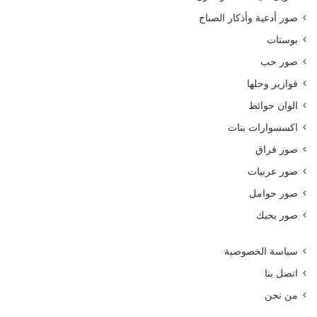
صور أدعية وأذكار الصباح
بوستات
صور حب
فوازير وحلها
الوان حوائط
اكسسوارات بنات
صور فراق
صور عربيات
صور حوامل
صور بحبك
سياسة الخصوصية
اتصل بنا
من نحن