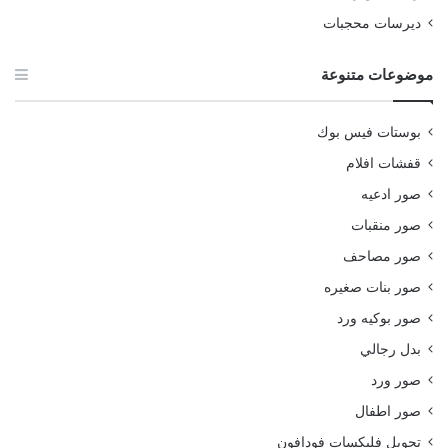
ديرسات محجبات
موضوعات متنوعة
بوستات فيس بوك
قفشات افلام
صور ادعيه
صور منقبات
صور مصاحف
صور بنات صغيره
صور بوكيه ورد
بدل رجالي
صور ورد
صور اطفال
تحويل فليكسات فودافون