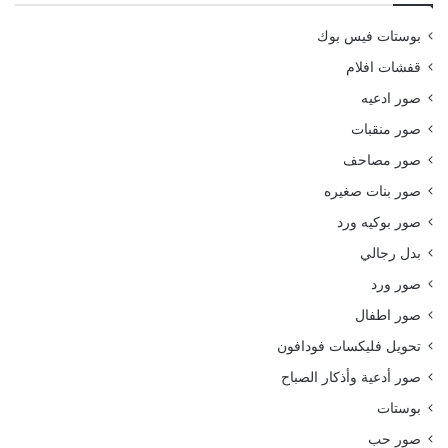
بوستات فيس بوك
قفشات افلام
صور ادعيه
صور منقبات
صور مصاحف
صور بنات صغيره
صور بوكيه ورد
بدل رجالي
صور ورد
صور اطفال
تحويل فليكسات فودافون
صور أدعية وأذكار الصباح
بوستات
صور حب