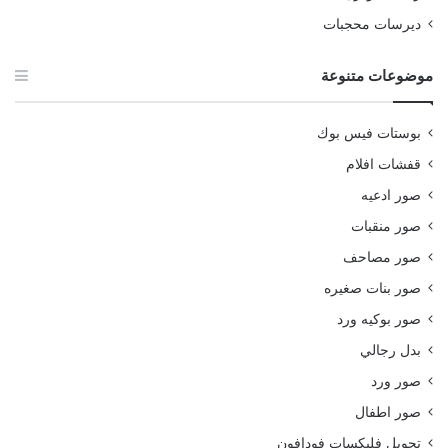
ديرسات محجبات
موضوعات متنوعة
بوستات فيس بوك
قفشات افلام
صور ادعيه
صور منقبات
صور مصاحف
صور بنات صغيره
صور بوكيه ورد
بدل رجالي
صور ورد
صور اطفال
تحويل فليكسات فودافون