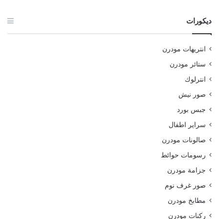
ديكورات
انتريهات مودرن
ستائر مودرن
انترلوك
صور نيش
جبس بورد
سراير اطفال
صالونات مودرن
رسومات حوائط
جزامة مودرن
صور غرف نوم
مطابخ مودرن
ركنات مودرن