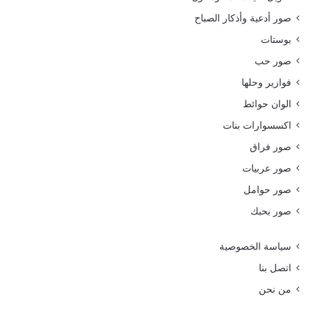
صور أدعية وأذكار الصباح
بوستات
صور حب
فوازير وحلها
الوان حوائط
اكسسوارات بنات
صور فراق
صور عربيات
صور حوامل
صور بحبك
سياسة الخصوصية
اتصل بنا
من نحن