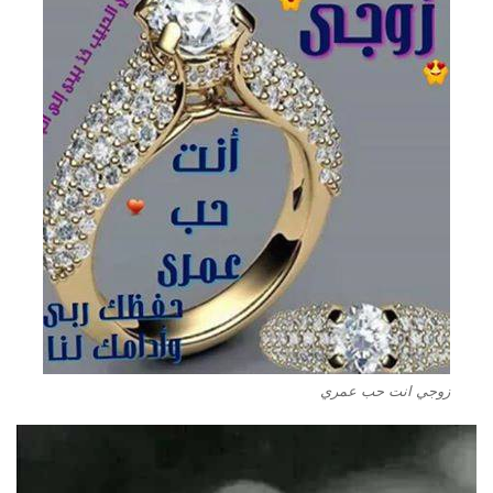
زوجي انت حب عمري