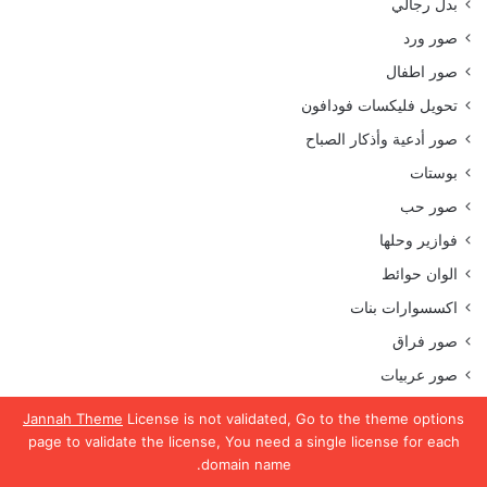
بدل رجالي
صور ورد
صور اطفال
تحويل فليكسات فودافون
صور أدعية وأذكار الصباح
بوستات
صور حب
فوازير وحلها
الوان حوائط
اكسسوارات بنات
صور فراق
صور عربيات
صور حوامل
Jannah Theme
License is not validated, Go to the theme options
page to validate the license, You need a single license for each
صور بحبك
domain name.
يسبوك
تويتر
واتساب
تيلقرام