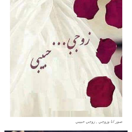
صور انا وزوجي , زوجي حبيبي