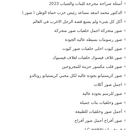
أسئلة صراحة محرجة للبنات والشباب 2023
الدكتور محمد اسعد مساعد رئيس حزب حماة الوطن ( صور )
أكل كل شىء ولم يشبع قصة الرجل الاغرب فى العالم
صور متحركة اجمل خلفيات صور متحركة
صور رسومات بسيطه عاليه الجودة
صور كيوت احلى خلفيات صور كيوت
صور غلاف فيسوك خلفيات لغلاف فيسبوك
صور قلب مكسور حزينة للمجروحين
صور كريستيانو بجودة عاليه لكل محبي كريستيانو رونالدو
اجمل صور أكلات
صور للرسم بجودة عالية
صور وخلفيات بنات جميلة
أجمل صور وخلفيات للطبيعة
صور أفراح أجمل صور أفراح
فروع براند LC waikiki