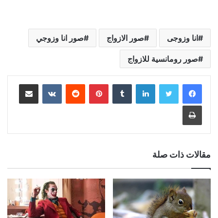
انا وزوجى
صور الازواج
صور انا وزوجي
صور رومانسية للازواج
لينكدإن
بينتيريست
مشاركة عبر البريد
طباعة
مقالات ذات صلة