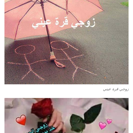
زوجي قرة عيني