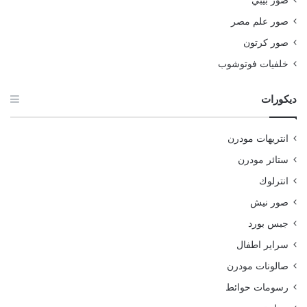
صور علم مصر
صور كرتون
خلفيات فوتوشوب
ديكورات
انتريهات مودرن
ستائر مودرن
انترلوك
صور نيش
جبس بورد
سراير اطفال
صالونات مودرن
رسومات حوائط