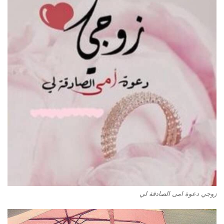
زوجي دعوة امى الصادقة لي