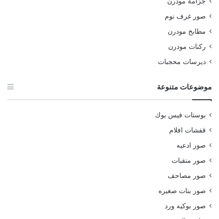
جزامة مودرن
صور غرف نوم
مطابخ مودرن
ركنات مودرن
ديرسات محجبات
موضوعات متنوعة
بوستات فيس بوك
قفشات افلام
صور ادعيه
صور منقبات
صور مصاحف
صور بنات صغيره
صور بوكيه ورد